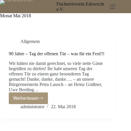
Zum
Fischereiverein Edewecht
Inhalt
e.V.
springen
Monat
Mai 2018
Allgemein
90 Jahre – Tag der offenen Tür – was für ein Fest!!!
Wir hätten nie damit gerechnet, so viele nette Gäste
begrüßen zu dürfen! Ihr habt unseren Tag der
offenen Tür zu einem ganz besonderen Tag
gemacht! Danke, danke, danke…. – an unsere
Bürgermeisterin Petra Lausch – an Heinz Gräßner,
Uwe Berding…
Weiterlesen
90
Jahre
administrator
22. Mai 2018
–
Tag
der
offenen