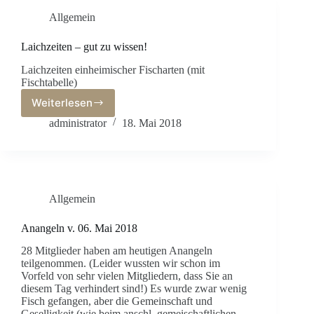
Tür
Allgemein
–
was
für
Laichzeiten – gut zu wissen!
ein
Laichzeiten einheimischer Fischarten (mit
Fest!!!
Fischtabelle)
Weiterlesen
Laichzeiten
–
administrator
18. Mai 2018
gut
zu
wissen!
Allgemein
Anangeln v. 06. Mai 2018
28 Mitglieder haben am heutigen Anangeln
teilgenommen. (Leider wussten wir schon im
Vorfeld von sehr vielen Mitgliedern, dass Sie an
diesem Tag verhindert sind!) Es wurde zwar wenig
Fisch gefangen, aber die Gemeinschaft und
Geselligkeit (wie beim anschl. gemeischaftlichen