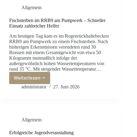
Allgemein
Fischsterben im RRB9 am Pumpwerk – Schneller
Einsatz zahlreicher Helfer
Am heutigen Tag kam es im Regenrückhaltebecken
RRB9 am Pumpwerk zu einem Fischsterben. Nach
bisherigen Erkenntnissen verendeten rund 30
Brassen mit einem Gesamtgewicht von etwa 50
Kilogramm mutmaßlich infolge der
außergewöhnlich hohen Wassertemperaturen von
rund 35 °C. Mit steigender Wassertemperatur…
Weiterlesen
Fischsterben
im
administrator
27. Juni 2026
RRB9
am
Pumpwerk
–
Schneller
Allgemein
Einsatz
zahlreicher
Helfer
Erfolgreiche Jugendveranstaltung