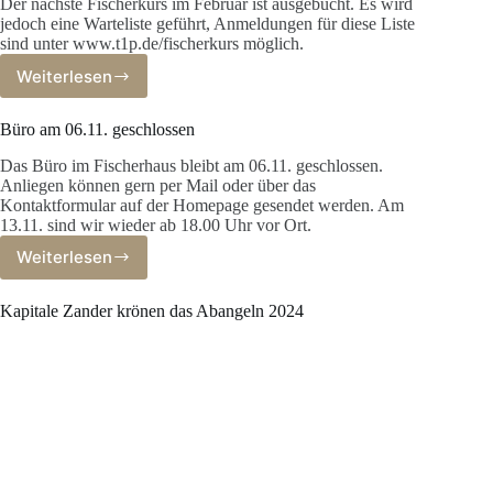
Der nächste Fischerkurs im Februar ist ausgebucht. Es wird
jedoch eine Warteliste geführt, Anmeldungen für diese Liste
sind unter www.t1p.de/fischerkurs möglich.
Weiterlesen
Fischerkurs
ausgebucht
–
Büro am 06.11. geschlossen
Warteliste
Das Büro im Fischerhaus bleibt am 06.11. geschlossen.
Anliegen können gern per Mail oder über das
Kontaktformular auf der Homepage gesendet werden. Am
13.11. sind wir wieder ab 18.00 Uhr vor Ort.
Weiterlesen
Büro
am
06.11.
Kapitale Zander krönen das Abangeln 2024
geschlossen