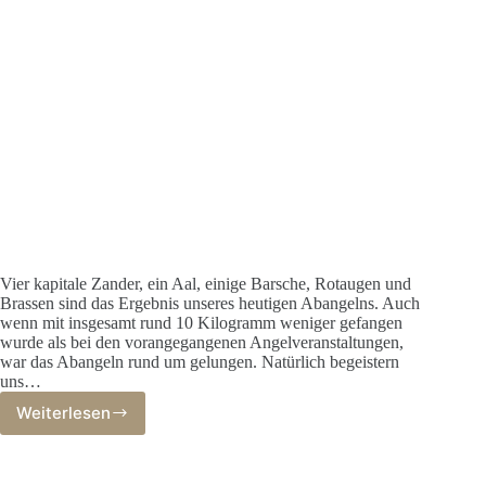
Vier kapitale Zander, ein Aal, einige Barsche, Rotaugen und
Brassen sind das Ergebnis unseres heutigen Abangelns. Auch
wenn mit insgesamt rund 10 Kilogramm weniger gefangen
wurde als bei den vorangegangenen Angelveranstaltungen,
war das Abangeln rund um gelungen. Natürlich begeistern
uns…
Weiterlesen
Kapitale
Zander
krönen
das