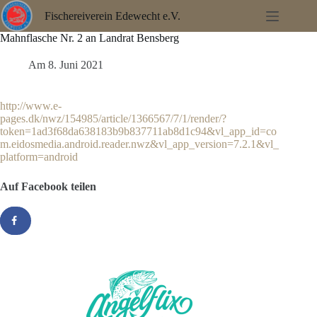
Zum
Fischereiverein Edewecht e.V.
Inhalt
springen
Mahnflasche Nr. 2 an Landrat Bensberg
Am
8. Juni 2021
http://www.e-
pages.dk/nwz/154985/article/1366567/7/1/render/?
token=1ad3f68da638183b9b837711ab8d1c94&vl_app_id=co
m.eidosmedia.android.reader.nwz&vl_app_version=7.2.1&vl_
platform=android
Auf Facebook teilen