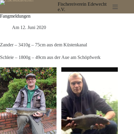
Zum
Fischereiverein Edewecht
Inhalt
e.V.
springen
Fangmeldungen
Am
12. Juni 2020
Zander – 3410g – 75cm aus dem Küstenkanal
Schleie – 1800g – 49cm aus der Aue am Schöpfwerk