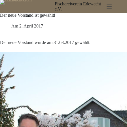
Zum
Fischereiverein Edewecht
Inhalt
e.V.
springen
Der neue Vorstand ist gewählt!
Am
2. April 2017
Der neue Vorstand wurde am 31.03.2017 gewählt.